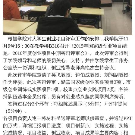
根据学院对大学生创业项目评审工作的安排，我学院于
11
月
9
号
16
：
30
在教学楼
B310
召开《
2015
年国家级创业项目结
题、
2016
年度创业项目中期答辩评审会》。此次评审会得到
了学院领导和老师的殷切关心、支持，并由学院学生工作办
公室统一协调和组织，创业指导老师高艳杰主持会议。
此次评审学院邀请了吴飞教授、钟伯成教授、刘翔副教授
作为评委。此次答辩评审，涵盖国家级创业实践项目
3
项，市
级创业训练或实践项目
5
项，校重点创业实践项目
2
项。各答
辩队伍基本全员出席，另有对创业感兴趣的同学列席旁听。
答辩过程分
2
个环节：每组陈述展示（
5
分钟）
+
评审提问
（
5
分钟）。
各项目负责人逐一将材料呈送评审老师以供审查，并通过
PPT
的形式，详细汇报项目进度、项目创新点、实施过程、实施
完成情况、项目收益、创业收获、项目成果等主要内容；根