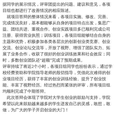
据同学的展示情况，评审团提出的问题、建议和意见，各项
目组也都进行了改善情况的相应陈述。
就项目答辩的整体情况来看，各项目实施、修改、完善、
完成情况良好，基本都能够从自身的项目特点出发，集思广
益、团结共进、重视合作。创业实践项目多已顺利完成公司
注册、获得营业执照；训练项目，各项目组能够结合自身的
主题和优势，积极参加各类各层次的创新创业类竞赛、创业
交流、创业论坛交流等，开放了视野、增强了团队实力、拓
展了业务合作，收获了很好的创业训练效果和社会效应；同
时，多数创业团队还“超额”完成了预期成果。
评审持续了将近
2
个小时，各项目组同学也纷纷表示，通过学
校经费资助和学院指导老师的殷切指导，凭借此次难得的创
业项目经历，获得了丰富的创业训练经验、提升了创业技
能、丰富了视野经历。经过热烈而紧张的评审，所有项目组
均顺利完成了中期答辩。
此次答辩会体现了学院对大学生创业的鼓励与支持，学院
希望以此来鼓励越来越多的学生迸发自己的灵感，敢想，敢
做，为广大的学子开启创业的大门！