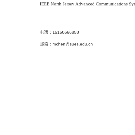
IEEE North Jersey Advanced Communications S
15150666858
电话：
mchen@sues.edu.cn
邮箱：