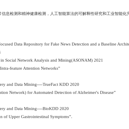
常信息检测和精神健康检测，人工智能算法的可解释性研究和工业智能化
ed Data Repository for Fake News Detection and a Baseline Architect
i
 in Social Network Analysis and Mining(ASONAM) 2021
Intra-feature Attention Networks”
y and Data Mining----TrueFact KDD 2020
ntion Network) for Automated Detection of Alzheimer's Disease”
ry and Data Mining----BioKDD 2020
n of Upper Gastrointestinal Symptoms”.