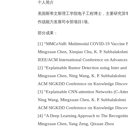
个人简介
美国斯蒂文斯理工学院电子工程博士，主要研究异
作战能力发展司令部项目
1
项。
部分成果：
[1] “MMCoVaR: Multimodal COVID-19 Vaccine Focus
Mingxuan Chen, Xinqiao Chu, K. P. Subbalakshm
IEEE/ACM International Conference on Advances
[2] “Explainable Rumor Detection using Inter and 
Mingxuan Chen, Ning Wang, K. P. Subbalakshmi
ACM SIGKDD Conference on Knowledge Discover
[3] “Explainable CNN-attention Networks (C-Atte
Ning Wang, Mingxuan Chen, K. P. Subbalakshmi
ACM SIGKDD Conference on Knowledge Discove
[4] “A Deep Learning Approach to The Recognitio
Mingxuan Chen, Yang Zeng, Qixuan Zhou