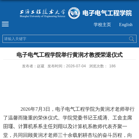
学校主页
English
电子电气工程学院举行黄润才教授荣退仪式
发布者：赵葳
发布时间：2026-07-04
浏览次数：
186
2026
年
7
月
3
日，电子电气工程学院为黄润才老师举行
了温馨而隆重的荣休仪式。学院
党委书记王成涛
、
工会主席
田瑾、计算机系系主任刘翔以及
计算机系教师代表齐聚一
堂，共同回顾黄润才老师三十余载躬耕杏坛的奋斗历程，向