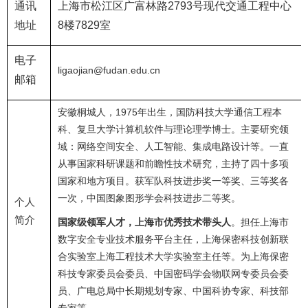
通讯
上海市松江区广富林路
2793
号现代交通工程中心
地址
8
楼
7829
室
电子
ligaojian@fudan.edu.cn
邮箱
1975
安徽桐城人，
年出生，国防科技大学
通信工程
本
科、复旦大学
计算机软件与理论
理学博士。主要研究领
域：网络空间安全、人工智能、集成电路设计等。一直
从事国家科研课题和前瞻性技术研究，主持了四十多项
国家和地方项目。获军队科技进步奖一等奖、三等奖各
一次，中国图象图形学会科技进步二等奖。
个人
简介
国家级领军人才，上海市优秀技术带头人
。担任上海市
数字安全专业技术服务平台主任，上海保密科技创新联
合实验室上海工程技术大学实验室主任等。为上海保密
科技专家委员会委员、中国密码学会物联网专委员会委
员、广电总局中长期规划专家、中国科协专家、科技部