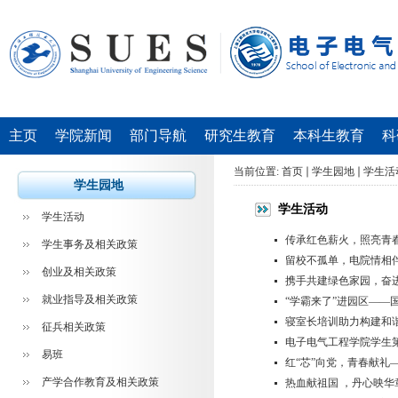
主页
学院新闻
部门导航
研究生教育
本科生教育
科
当前位置:
首页
学生园地
学生活
学生园地
学生活动
学生活动
传承红色薪火，照亮青
学生事务及相关政策
留校不孤单，电院情相
创业及相关政策
携手共建绿色家园，奋
就业指导及相关政策
“学霸来了”进园区――
寝室长培训助力构建和
征兵相关政策
电子电气工程学院学生
易班
红“芯”向党，青春献礼—
产学合作教育及相关政策
热血献祖国 ，丹心映