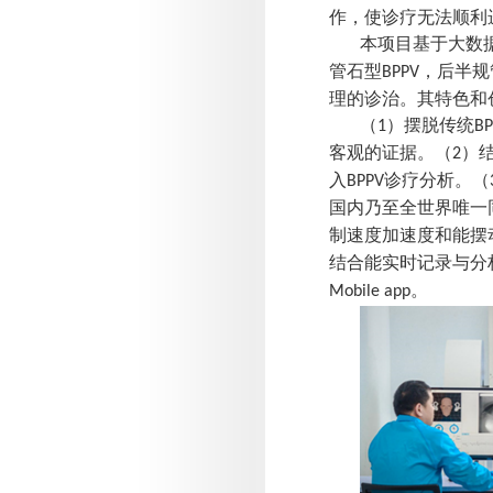
作，使诊疗无法顺利
本项目基于大数
管石型
，后半规
BPPV
理的诊治。其特色和
（
）摆脱传统
1
BP
客观的证据。（
）
2
入
诊疗分析。（
BPPV
国内乃至全世界唯一
制速度加速度和能摆
结合能实时记录与分
。
Mobile app