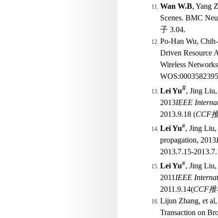
Wan W.B
, Yang Z
Scenes. BMC Neur
子
3.04.
Po-Han Wu, Chih-
Driven Resource A
Wireless Networks
WOS:0003582395
#
Lei Yu
, Jing Li
2013
IEEE Interna
2013.9.18 (
CCF
#
Lei Yu
, Jing Li
propagation, 2013
2013.7.15-2013.7.
#
Lei Yu
, Jing Li
2011
IEEE Internat
2011.9.14(
CCF
推
Lijun Zhang, et a
Transaction on Br