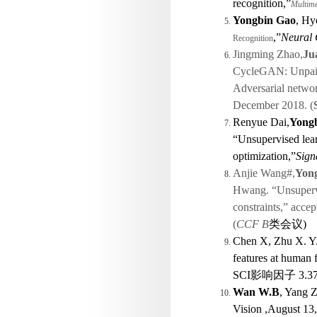
recognition,”
Multime
Yongbin Gao
, Hy
,”
Neural 
Recognition
Jingming Zhao,
Ju
CycleGAN: Unpaire
Adversarial netwo
December 2018. (
Renyue Dai,
Yong
“Unsupervised lear
optimization,”
Sign
Anjie Wang#,
Yon
Hwang. “Unsupervi
constraints,” acc
(
CCF B
类会议
)
Chen X, Zhu X. Y.
features at human f
SCI
影响因子
3.37
Wan W.B
, Yang Z
Vision ,August 13,