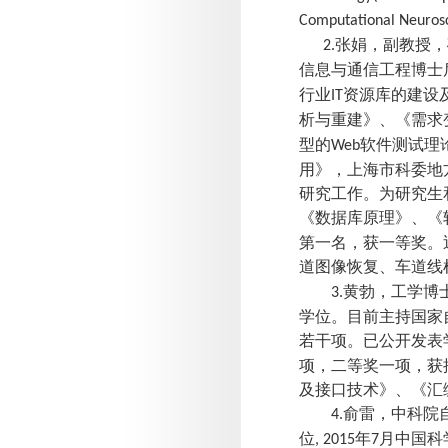
Computational Neuros
张娟，副教授，
2.
信息与通信工程博士
行业
资源库的建设
IT
析与重建》、《需求
型的
软件测试理
Web
用
》，上海市科委地
研究工作。为研究生
《数据库原理》、《
第一名，获一等奖。
道图像恢复、车道线
黄勃，工学博
3.
学位。目前主持国家
若干项。已公开发表
项，二等奖一项，获
及接口技术》、《汇
俞雷，中科院
4.
位
年
月中国科
, 2015
7