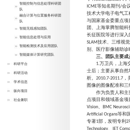
智能控制与信息处理科研团
等知名期刊
会
ICME
/
队
技术大学电子电气工
融合计算与位置服务科研团
与国家基金委重点项
队
团、上海掌腾智能科
智能无线感知团队
长征医院等进行深入
智能信息处理与应用
技术、三维视觉
SLAM
智能检测技术及应用团队
别、医疗影像辅助诊
智能媒体计算研究团队
三、团队主要成
万卫兵，上海
1.
科研平台
士后；主要从事自然
科研活动
析。
，
2010.7-2011.7
学术信息
图像的图像配准和三
纵向项目
作为负责人和主
点项目和领域基金项
社会兼职
、
Vision
BMC Neurosci
等和
Artificial Organs
专著
部，发明专利
1
2
、
Technology
IET Comp